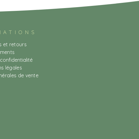
MATIONS
s et retours
ements
 confidentialité
s légales
nérales de vente