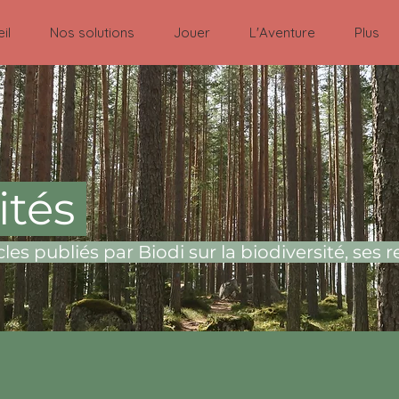
il
Nos solutions
Jouer
L'Aventure
Plus
ités
cles publiés par Biodi sur la biodiversité, ses 