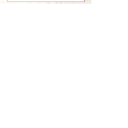
INFORMATIONS
Livraisons et retours
Paiements
Politique de confidentialité
Mentions légales
Conditions générales de
vente
S'ABONNER À LA
NEWSLETTER