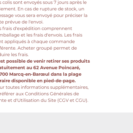
s colis sont envoyés sous 7 jours après le
dire pic !
iement. En cas de rupture de stock, un
ssage vous sera envoyé pour préciser la
Prévu pour l'intérieur.
te prévue de l'envoi.
s frais d'expédition comprennent
mballage et les frais d'envois. Les frais
nt appliqués à chaque commande
fférente. Acheter groupé permet de
uire les frais.
 est possible de venir retirer ses produits
atuitement au 62 Avenue Poincaré,
700 Marcq-en-Barœul dans la plage
raire disponible en pied-de-page.
ur toutes informations supplémentaires,
 référer aux Conditions Générales de
nte et d'Utilisation du Site (CGV et CGU).