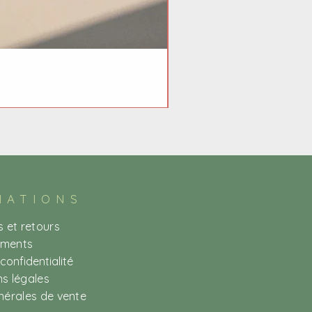
MATIONS
s et retours
ements
 confidentialité
s légales
nérales de vente