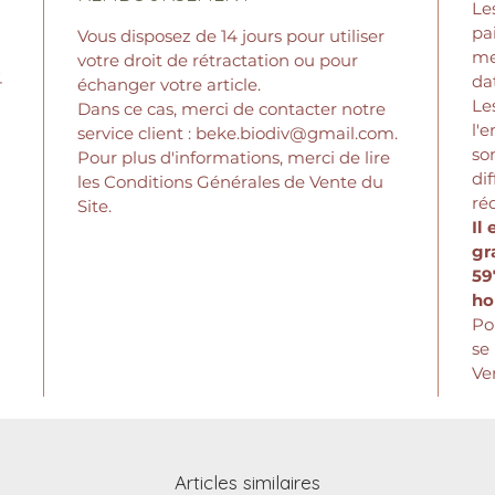
Le
pa
Vous disposez de 14 jours pour utiliser
me
votre droit de rétractation ou pour
-
da
échanger votre article.
Le
Dans ce cas, merci de contacter notre
l'e
service client : beke.biodiv@gmail.com.
so
Pour plus d'informations, merci de lire
di
les Conditions Générales de Vente du
réd
Site.
Il
gr
59
ho
Po
se
Ve
Articles similaires