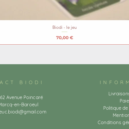
Biodi - le jeu
Prix
70,00 €
ACT BIODI
INFOR
Livraison
 62 Avenue Poincaré
Pai
Marcq-en-Baroeul
Politique de
ieuc.biodi@gmail.com
Mention
Conditions gé