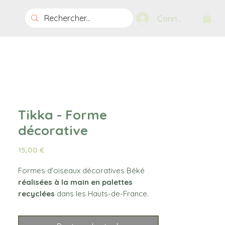
Connexion
Tikka - Forme
décorative
Prix
15,00 €
Formes d'oiseaux décoratives Béké
réalisées à la main en palettes
recyclées
dans les Hauts-de-France.
Un euro par achat est reversé pour