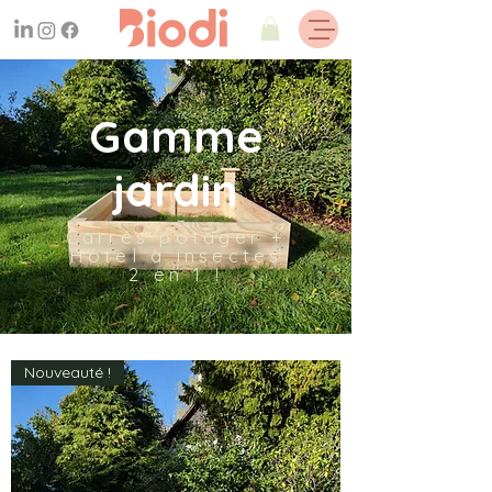
Gamme
jardin
Carrés potager +
Hôtel à insectes
2 en 1 !
Nouveauté !