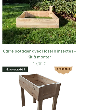
Carré potager avec Hôtel à insectes -
Kit à monter
Prix
60,00 €
Nouveauté !