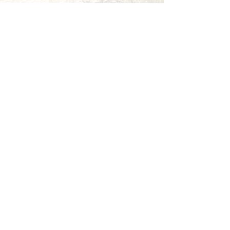
INFORMATIONS
Livraisons et retours
Paiements
Politique de confidentialité
Mentions légales
Conditions générales de
vente
S'ABONNER À LA
NEWSLETTER
S'abonner